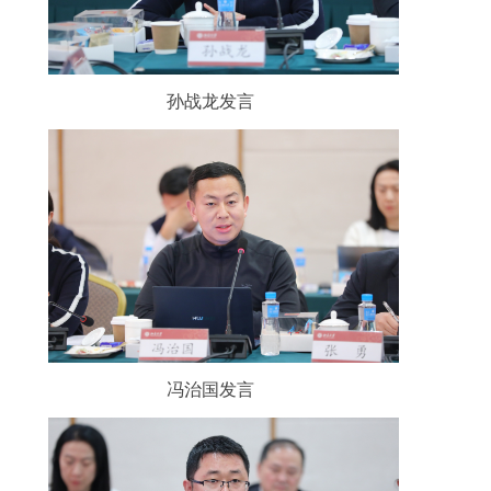
孙战龙发言
冯治国发言