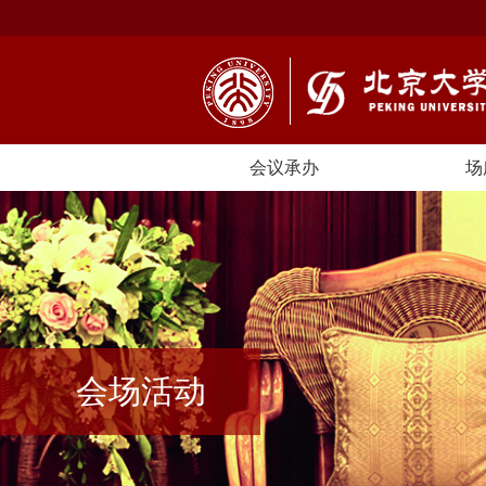
会议承办
场
会场活动